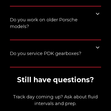
Do you work on older Porsche
models?
Yes. For large engine‑out jobs we review
scope and scheduling; routine service and
Do you service PDK gearboxes?
diagnosis are no problem.
Yes—fluid/filter service by the book and a
Still have questions?
validation road test.
Track day coming up? Ask about fluid
intervals and prep.