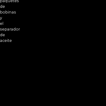
Herramientas de diagnóstico específicas de
Porsche y especificaciones de torque
Familiaridad con los intervalos de servicio
Cayenne, Macan y 911
Estimaciones transparentes y sin
reparaciones de accesos directos